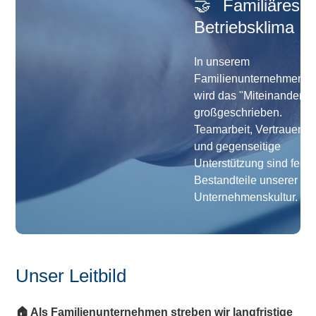
🤝
Familiäres
Betriebsklima
In unserem
Familienunternehmen
wird das "Miteinander"
großgeschrieben.
Teamarbeit, Vertrauen
und gegenseitige
Unterstützung sind feste
Bestandteile unserer
Unternehmenskultur.
Unser Leitbild
🏠 Als Familienunternehmen streben wir langfristige