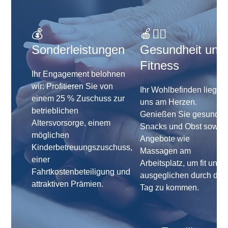
💰
🍎🏋️‍♂️
Sonderleistungen
Gesundheit und
Fitness
Ihr Engagement belohnen
wir: Profitieren Sie von
Ihr Wohlbefinden liegt
einem 25 % Zuschuss zur
uns am Herzen.
betrieblichen
Genießen Sie gesunde
Altersvorsorge, einem
Snacks und Obst sowie
möglichen
Angebote wie
Kinderbetreuungszuschuss,
Massagen am
einer
Arbeitsplatz, um fit und
Fahrtkostenbeteiligung und
ausgeglichen durch den
attraktiven Prämien.
Tag zu kommen.