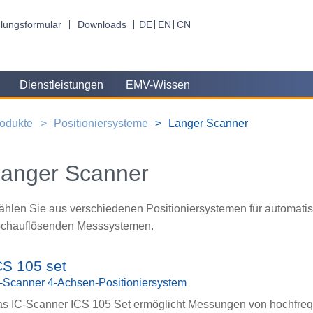
lungsformular
Downloads
DE
EN
CN
Dienstleistungen
EMV-Wissen
odukte
Positioniersysteme
Langer Scanner
anger Scanner
hlen Sie aus verschiedenen Positioniersystemen für automatis
chauflösenden Messsystemen.
CS 105 set
-Scanner 4-Achsen-Positioniersystem
s IC-Scanner ICS 105 Set ermöglicht Messungen von hochfre