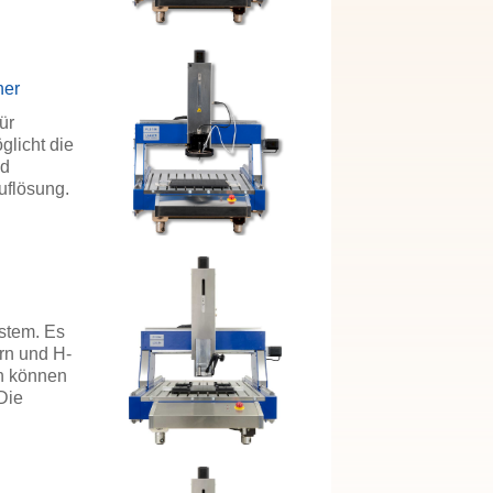
ner
ür
glicht die
nd
uflösung.
stem. Es
rn und H-
en können
Die