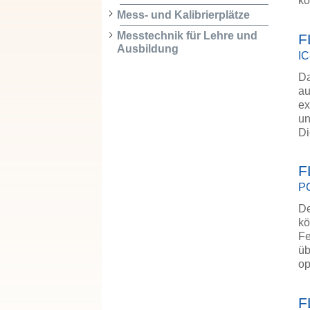
kö
Mess- und Kalibrierplätze
Messtechnik für Lehre und
F
Ausbildung
IC
Da
au
ex
un
Di
F
PC
De
kö
Fe
üb
op
F