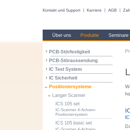
Kontakt und Support
Karriere
AGB
Zah
Über uns
Produkte
Seminare
Pr
PCB-Störfestigkeit
PCB-Störaussendung
L
IC Test System
IC Sicherheit
Wä
Positioniersysteme
ho
Langer Scanner
ICS 105 set
I
IC-Scanner 4-Achsen-
Positioniersystem
IC
ICS 105 basic set
Da
IC-Scanner 4-Achsen-