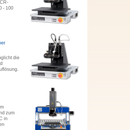
ICR-
0 - 100
s
ner
glicht die
nd
uflösung.
um
und zum
C in
den