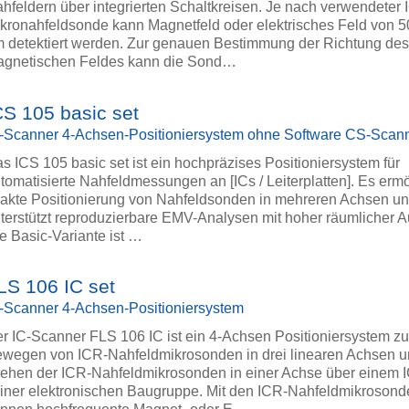
hfeldern über integrierten Schaltkreisen. Je nach verwendeter 
kronahfeldsonde kann Magnetfeld oder elektrisches Feld von 5
 detektiert werden. Zur genauen Bestimmung der Richtung de
gnetischen Feldes kann die Sond…
CS 105 basic set
-Scanner 4-Achsen-Positioniersystem ohne Software CS-Scan
s ICS 105 basic set ist ein hochpräzises Positioniersystem für
tomatisierte Nahfeldmessungen an [ICs / Leiterplatten]. Es ermö
akte Positionierung von Nahfeldsonden in mehreren Achsen u
terstützt reproduzierbare EMV-Analysen mit hoher räumlicher A
e Basic-Variante ist …
LS 106 IC set
-Scanner 4-Achsen-Positioniersystem
r IC-Scanner FLS 106 IC ist ein 4-Achsen Positioniersystem z
wegen von ICR-Nahfeldmikrosonden in drei linearen Achsen 
ehen der ICR-Nahfeldmikrosonden in einer Achse über einem I
iner elektronischen Baugruppe. Mit den ICR-Nahfeldmikroson