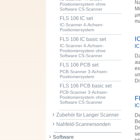
Na
Positioniersystem ohne
Mi
Software CS-Scanner
µm
FLS 106 IC set
ma
IC-Scanner 4-Achsen-
Positioniersystem
I
FLS 106 IC basic set
IC
IC-Scanner 4-Achsen-
Positioniersystem ohne
Da
Software CS-Scanner
au
FLS 106 PCB set
ex
PCB-Scanner 3-Achsen-
un
Positioniersystem
Di
FLS 106 PCB basic set
PCB-Scanner 3-Achsen-
F
Positioniersystem ohne
Software CS-Scanner
IC
Zubehör für Langer Scanner
De
Be
Nahfeld-Scannersonden
Dr
se
Software