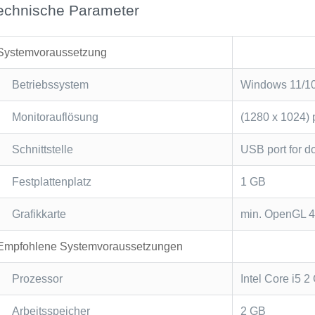
echnische Parameter
Systemvoraussetzung
Betriebssystem
Windows 11/10 
Monitorauflösung
(1280 x 1024) 
Schnittstelle
USB port for d
Festplattenplatz
1 GB
Grafikkarte
min. OpenGL 4
Empfohlene Systemvoraussetzungen
Prozessor
Intel Core i5 
Arbeitsspeicher
2 GB