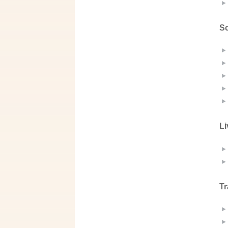
Sc
Li
Tr