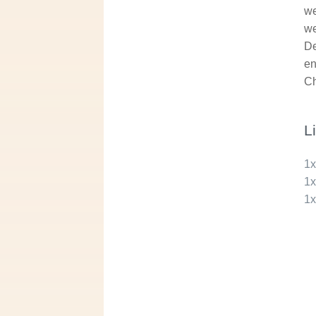
we
we
De
en
Ch
L
1
1
1