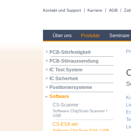
Kontakt und Support
Karriere
AGB
Zah
Über uns
Produkte
Seminare
Pr
PCB-Störfestigkeit
PCB-Störaussendung
IC Test System
IC Sicherheit
S
Positioniersysteme
Software
Ku
CS-Scanner
Li
Software ChipScan-Scanner /
Em
USB
Te
CS-ESA set
Li
Software ChipScan-ESA / USB