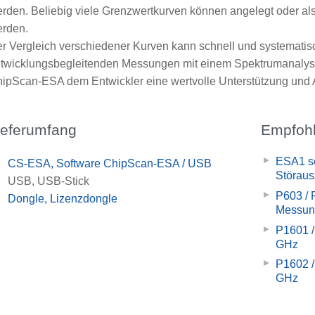
rden. Beliebig viele Grenzwertkurven können angelegt oder als
rden.
r Vergleich verschiedener Kurven kann schnell und systematis
twicklungsbegleitenden Messungen mit einem Spektrumanalysat
ipScan-ESA dem Entwickler eine wertvolle Unterstützung und A
ieferumfang
Empfohl
ESA1 se
x
CS-ESA, Software ChipScan-ESA / USB
Störau
x
USB, USB-Stick
P603 / 
x
Dongle, Lizenzdongle
Messun
P1601 /
GHz
P1602 /
GHz