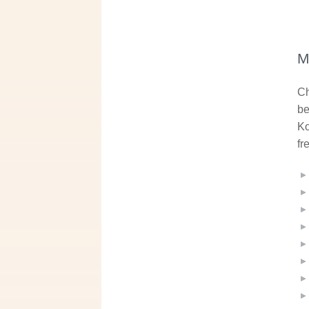
M
Ch
be
Ko
fr