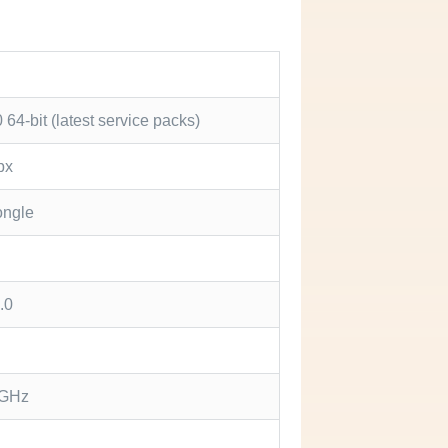
64-bit (latest service packs)
px
ongle
.0
2 GHz