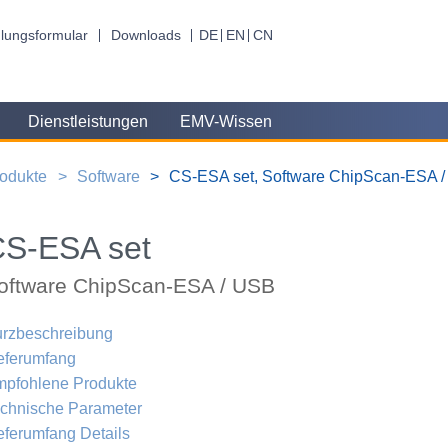
lungsformular
Downloads
DE
EN
CN
Dienstleistungen
EMV-Wissen
odukte
Software
CS-ESA set, Software ChipScan-ESA 
CS-ESA set
oftware ChipScan-ESA / USB
rzbeschreibung
eferumfang
pfohlene Produkte
chnische Parameter
eferumfang Details