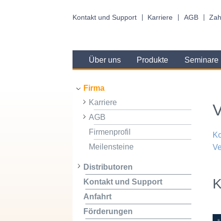
Kontakt und Support
Karriere
AGB
Zah
Über uns
Produkte
Seminare
Firma
Karriere
V
AGB
Firmenprofil
K
Meilensteine
Ve
Distributoren
K
Kontakt und Support
Anfahrt
Förderungen