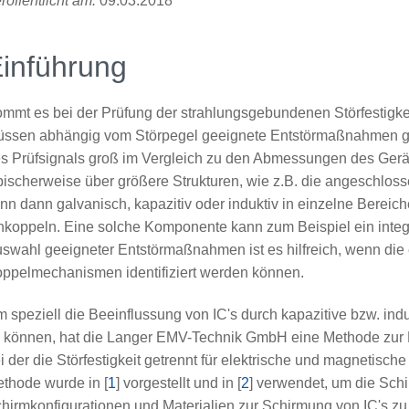
röffentlicht am:
09.03.2018
inführung
mmt es bei der Prüfung der strahlungsgebundenen Störfestigkei
ssen abhängig vom Störpegel geeignete Entstörmaßnahmen get
s Prüfsignals groß im Vergleich zu den Abmessungen des Gerät
pischerweise über größere Strukturen, wie z.B. die angeschlos
nn dann galvanisch, kapazitiv oder induktiv in einzelne Berei
nkoppeln. Eine solche Komponente kann zum Beispiel ein integrie
swahl geeigneter Entstörmaßnahmen ist es hilfreich, wenn di
ppelmechanismen identifiziert werden können.
 speziell die Beeinflussung von IC's durch kapazitive bzw. in
 können, hat die Langer EMV-Technik GmbH eine Methode zur Me
i der die Störfestigkeit getrennt für elektrische und magnetisc
thode wurde in [
1
] vorgestellt und in [
2
] verwendet, um die Sch
hirmkonfigurationen und Materialien zur Schirmung von IC's z