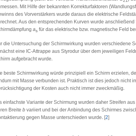
21
messen. Mit Hilfe der bekannten Korrekturfaktoren (Wandlungs
winns des Vorverstärkers wurde daraus die elektrische Feldstä
rechnet. Aus den entsprechenden Kurven wurde anschließend fü
chirmdämpfung
a
für das elektrische bzw. magnetische Feld be
s
r die Untersuchung der Schirmwirkung wurden verschiedene S
nächst eine IC-Attrappe aus Styrodur über dem jeweiligen Feld
hirm aufgebracht wurde.
e beste Schirmwirkung würde prinzipiell ein Schirm erzielen, d
ndum mit Masse verbunden ist. Praktisch ist dies jedoch nicht 
rücksichtigung der Kosten auch nicht immer zweckmäßig.
s einfachste Variante der Schirmung wurden daher Streifen au
ren Breite
b
variiert und bei der Anbindung des Schirmes zwisch
ntaktierung gegen Masse unterschieden wurde. [
2
]