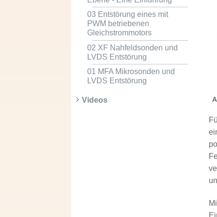
03 Entstörung eines mit
PWM betriebenen
Gleichstrommotors
02 XF Nahfeldsonden und
LVDS Entstörung
01 MFA Mikrosonden und
LVDS Entstörung
A
Videos
Fü
ei
po
Fe
ve
un
Mi
Ei