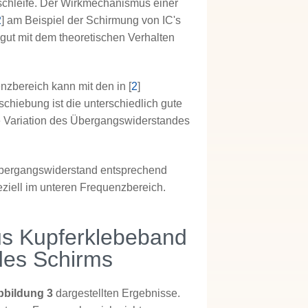
ssschleife. Der Wirkmechanismus einer
2
] am Beispiel der Schirmung von IC's
 gut mit dem theoretischen Verhalten
zbereich kann mit den in [
2
]
schiebung ist die unterschiedlich gute
e Variation des Übergangswiderstandes
 Übergangswiderstand entsprechend
eziell im unteren Frequenzbereich.
aus Kupferklebeband
 des Schirms
bbildung 3
dargestellten Ergebnisse.