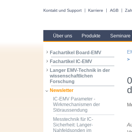
Kontakt und Support
Karriere
AGB
Zah
Über uns
Produkte
Seminare
E
Fachartikel Board-EMV
Fachartikel IC-EMV
Langer EMV-Technik in der
wissenschaftlichen
0
Forschung
d
Newsletter
IC-EMV Parameter -
Wirkmechanismen der
Me
Störaussendung
Messtechnik für IC-
Sicherheit: Langer-
Au
Nahfeldsonden im