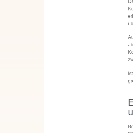
De
Ku
er
üb
Au
ab
Ko
zw
Is
gr
E
u
Be