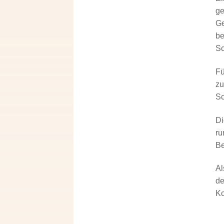
ge
Ge
be
S
Fü
zu
Sc
Di
ru
Be
Al
de
Ko