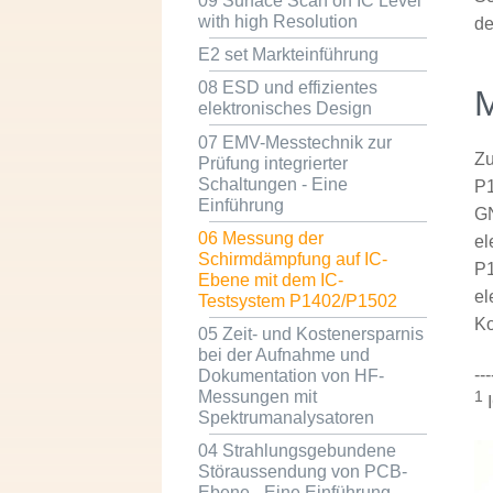
09 Surface Scan on IC Level
with high Resolution
de
E2 set Markteinführung
08 ESD und effizientes
M
elektronisches Design
07 EMV-Messtechnik zur
Zu
Prüfung integrierter
Schaltungen - Eine
P
Einführung
GN
06 Messung der
el
Schirmdämpfung auf IC-
P1
Ebene mit dem IC-
el
Testsystem P1402/P1502
Ko
05 Zeit- und Kostenersparnis
bei der Aufnahme und
---
Dokumentation von HF-
Messungen mit
1
I
Spektrumanalysatoren
04 Strahlungsgebundene
Störaussendung von PCB-
Ebene - Eine Einführung