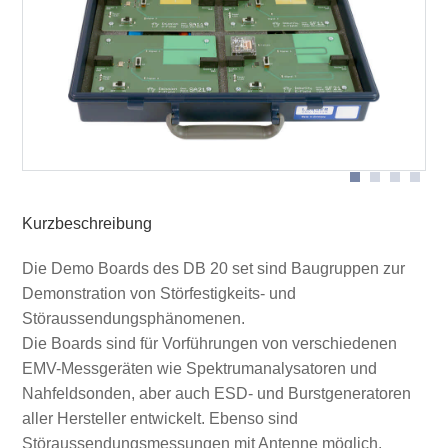
Demo Board SA 21 mit Nahfeldsonde RF-R 400 an
Demo Board SA 21 in Anwendung mit
Kabel
Entwicklungssystem ESA1
Demo Board SF 21 am Burstgenerator SGZ 21
Kurzbeschreibung
Die Demo Boards des DB 20 set sind Baugruppen zur
Demonstration von Störfestigkeits- und
Störaussendungsphänomenen.
Die Boards sind für Vorführungen von verschiedenen
EMV-Messgeräten wie Spektrumanalysatoren und
Nahfeldsonden, aber auch ESD- und Burstgeneratoren
aller Hersteller entwickelt. Ebenso sind
Störaussendungsmessungen mit Antenne möglich.