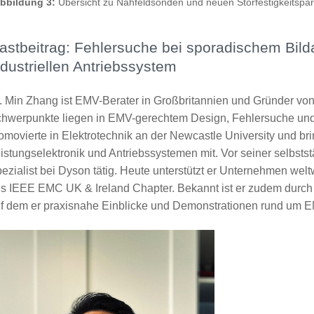
bbildung 3:
Übersicht zu Nahfeldsonden und neuen Störfestigkeitspa
astbeitrag: Fehlersuche bei sporadischem Bild
ndustriellen Antriebssystem
. Min Zhang ist EMV-Berater in Großbritannien und Gründer v
hwerpunkte liegen in EMV-gerechtem Design, Fehlersuche un
omovierte in Elektrotechnik an der Newcastle University und br
istungselektronik und Antriebssystemen mit. Vor seiner selbsts
ezialist bei Dyson tätig. Heute unterstützt er Unternehmen welt
s IEEE EMC UK & Ireland Chapter. Bekannt ist er zudem durch
f dem er praxisnahe Einblicke und Demonstrationen rund um E