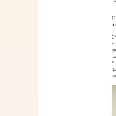
A
G
i
Dr
Sc
pr
Le
Sp
de
au