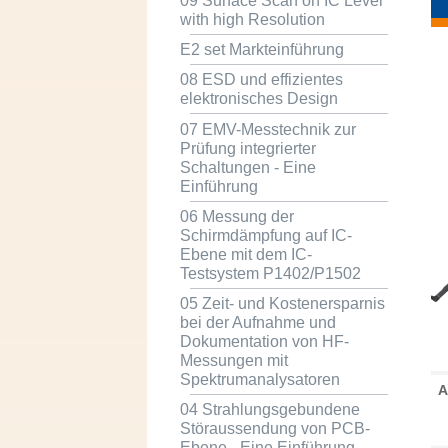
09 Surface Scan on IC Level
with high Resolution
E2 set Markteinführung
08 ESD und effizientes
elektronisches Design
07 EMV-Messtechnik zur
Prüfung integrierter
Schaltungen - Eine
Einführung
06 Messung der
Schirmdämpfung auf IC-
Ebene mit dem IC-
Testsystem P1402/P1502
05 Zeit- und Kostenersparnis
bei der Aufnahme und
Dokumentation von HF-
Messungen mit
Spektrumanalysatoren
A
04 Strahlungsgebundene
Störaussendung von PCB-
Ebene - Eine Einführung