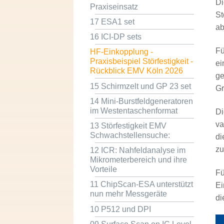
Di
Praxiseinsatz
St
17 ESA1 set
ab
16 ICI-DP sets
Fü
HF-Einkopplung -
Praxisbeispiel Störfestigkeit -
ei
Rückblick EMV Köln 2026
ge
15 Schirmzelt und GP 23 set
Gr
14 Mini-Burstfeldgeneratoren
im Westentaschenformat
Di
va
13 Störfestigkeit EMV
Schwachstellensuche:
di
zu
12 ICR: Nahfeldanalyse im
Mikrometerbereich und ihre
Vorteile
Fü
11 ChipScan-ESA unterstützt
Ei
nun mehr Messgeräte
di
10 P512 und DPI