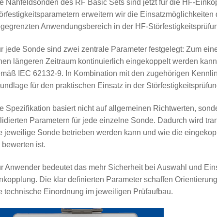
e Nahfeldsonden des RF Basic Sets sind jetzt für die HF-Einkopp
örfestigkeitsparametern erweitern wir die Einsatzmöglichkeiten
gegrenzten Anwendungsbereich in der HF-Störfestigkeitsprüfu
r jede Sonde sind zwei zentrale Parameter festgelegt: Zum ein
nen längeren Zeitraum kontinuierlich eingekoppelt werden kan
mäß IEC 62132-9. In Kombination mit den zugehörigen Kennlini
undlage für den praktischen Einsatz in der Störfestigkeitsprüfun
e Spezifikation basiert nicht auf allgemeinen Richtwerten, sonde
lidierten Parametern für jede einzelne Sonde. Dadurch wird tr
e jeweilige Sonde betrieben werden kann und wie die eingekopp
 bewerten ist.
r Anwender bedeutet das mehr Sicherheit bei Auswahl und Eins
nkopplung. Die klar definierten Parameter schaffen Orientierung
e technische Einordnung im jeweiligen Prüfaufbau.