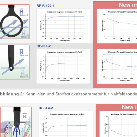
bbildung 2:
Kennlinien und Störfestigkeitsparameter für Nahfeldsond