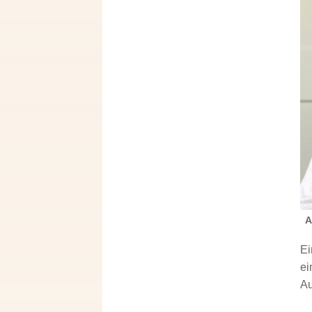
A
Ei
ei
Au