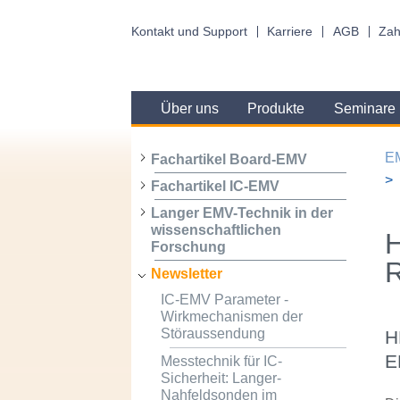
Kontakt und Support
Karriere
AGB
Zah
Über uns
Produkte
Seminare
E
Fachartikel Board-EMV
Fachartikel IC-EMV
Langer EMV-Technik in der
wissenschaftlichen
H
Forschung
R
Newsletter
IC-EMV Parameter -
Wirkmechanismen der
Störaussendung
H
E
Messtechnik für IC-
Sicherheit: Langer-
Nahfeldsonden im