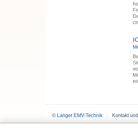
ho
Fr
De
ci
I
Me
Be
St
vo
Me
e
© Langer EMV-Technik
Kontakt und