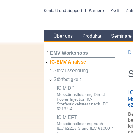
Kontakt und Support
Karriere
AGB
Zah
Über uns
Produkte
Seminare
Di
EMV Workshops
IC-EMV Analyse
Störaussendung
S
Störfestigkeit
ICIM DPI
I
Messdienstleistung Direct
Me
Power Injection IC-
Störfestigkeitstest nach IEC
6
62132-4
Be
ICIM EFT
be
Messdienstleistung nach
le
IEC 62215-3 und IEC 61000-4-
di