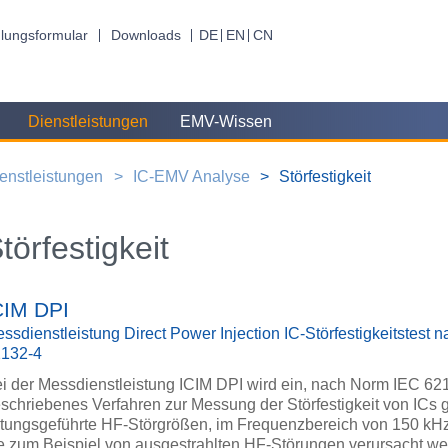
lungsformular
Downloads
DE
EN
CN
Dienstleistungen
EMV-Wissen
enstleistungen
IC-EMV Analyse
Störfestigkeit
törfestigkeit
CIM DPI
ssdienstleistung Direct Power Injection IC-Störfestigkeitstest 
2132-4
i der Messdienstleistung ICIM DPI wird ein, nach Norm IEC 62
schriebenes Verfahren zur Messung der Störfestigkeit von ICs
itungsgeführte HF-Störgrößen, im Frequenzbereich von 150 kHz
e zum Beispiel von ausgestrahlten HF-Störungen verursacht we