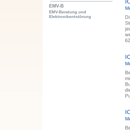
I
EMV-B
Me
EMV-Beratung und
Elektronikentstörung
Di
St
je
we
6
I
Me
Be
mi
Bu
di
P
I
Me
Be