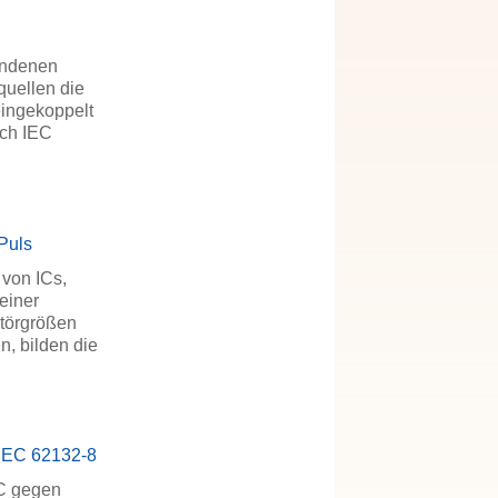
bundenen
quellen die
eingekoppelt
ach IEC
Puls
 von ICs,
einer
Störgrößen
n, bilden die
h IEC 62132-8
IC gegen