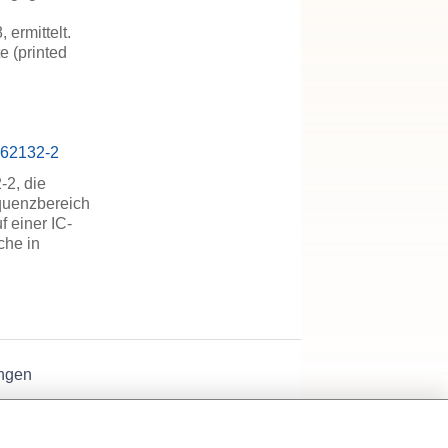
ermittelt.
e (printed
C 62132-2
-2, die
equenzbereich
f einer IC-
che in
ngen