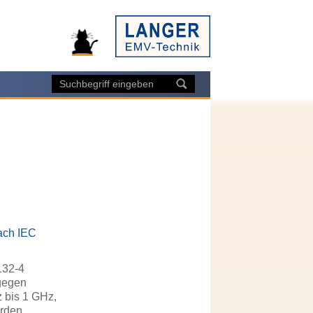
nach IEC
132-4
 gegen
 bis 1 GHz,
rden,