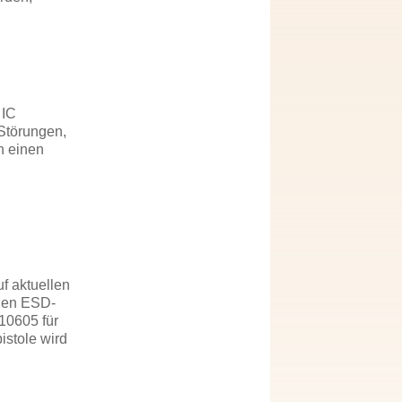
 IC
 Störungen,
h einen
f aktuellen
nden ESD-
 10605 für
istole wird