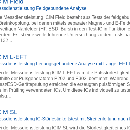
CIM Field
ssdienstleistung Feldgebundene Analyse
e Messdienstleistung ICIM Field besteht aus Tests der feldge
öreinkopplung, bei denen mittels separater Magnet- und E-Feld
weiligen Nahfelder (HF, ESD, Burst) in den Test-IC in Funktion 
rden. Es ist eine weiterführende Untersuchung zu den Tests n
2132 …
CIM L-EFT
ssdienstleistung Leitungsgebundene Analyse mit Langer EFT 
i der Messdienstleistung ICIM L-EFT wird die Pulsstörfestigkeit
thilfe der Pulsgeneratoren P202 und P302, bestimmt. Während 
rst/ESD-Geräteprüfung erreichen die erzeugten pulsförmigen 
e im Prüfling verwendeten ICs. Um diese ICs individuell zu teste
ulsg…
CIM SL
ssdienstleistung IC-Störfestigkeitstest mit Streifenleitung nac
i der Messdienstleistung ICIM SL wird die Störfestigkeit eines 