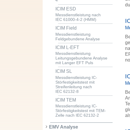
4
du
ICIM ESD
Messdienstleistung nach
IEC 61000-4-2 (HMM)
I
Me
ICIM Field
Messdienstleistung
Be
Feldgebundene Analyse
ge
ICIM L-EFT
na
Messdienstleistung
EF
Leitungsgebundene Analyse
no
mit Langer EFT Puls
ICIM SL
I
Messdienstleistung IC-
Störfestigkeitstest mit
Me
Streifenleitung nach
IEC 62132-8
Be
An
ICIM TEM
Te
Messdienstleistung IC-
gl
Störfestigkeitstest mit TEM-
al
Zelle nach IEC 62132-2
EMV Analyse